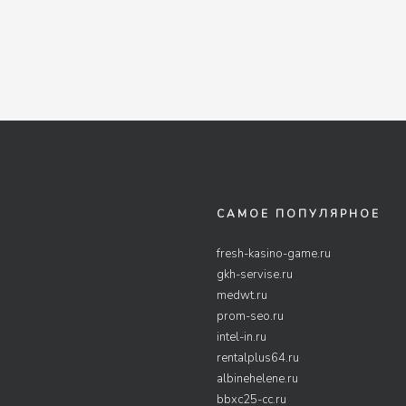
САМОЕ ПОПУЛЯРНОЕ
fresh-kasino-game.ru
gkh-servise.ru
medwt.ru
prom-seo.ru
intel-in.ru
rentalplus64.ru
albinehelene.ru
bbxc25-cc.ru