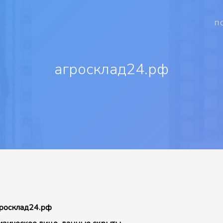
П
агросклад24.рф
росклад24.рф