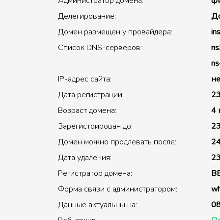
Администратор домена:
фи
Делегирование:
До
Домен размещен у провайдера:
in
Список DNS-серверов:
ns
ns
IP-адрес сайта:
не
Дата регистрации:
23
Возраст домена:
4 
Зарегистрирован до:
23
Домен можно продлевать после:
24
Дата удаления:
23
Регистратор домена:
B
Форма связи с администратором:
wh
Данные актуальны на:
08