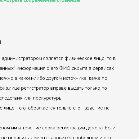
смотреть сохранённые страницы
а
 администратором является физическое лицо, то в
анных" информация о его ФИО скрыта в сервисах
можно в каком-либо другом источнике, даже по
физ.лице регистратор вправе выдать только по
следствия или прокуратуры.
 лицо, то отображается только его название на
ном им в течение срока регистрации домена. Если
 не продлить, домен становится свободным и его