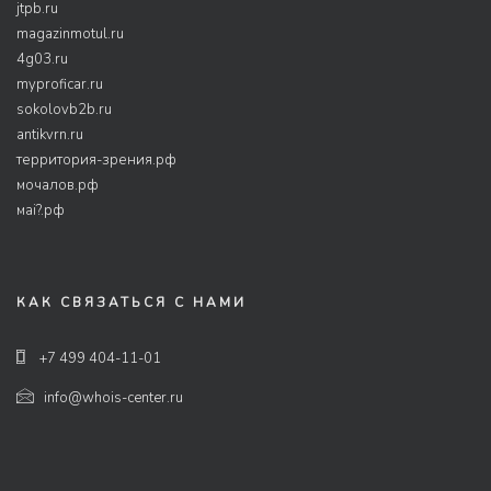
jtpb.ru
magazinmotul.ru
4g03.ru
myproficar.ru
sokolovb2b.ru
antikvrn.ru
территория-зрения.рф
мочалов.рф
маі?.рф
КАК СВЯЗАТЬСЯ С НАМИ
+7 499 404-11-01
info@whois-center.ru