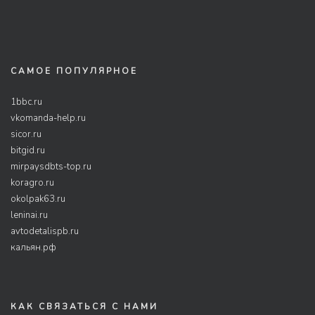
САМОЕ ПОПУЛЯРНОЕ
1bbc.ru
vkomanda-help.ru
sicor.ru
bitgid.ru
mirpaysdbts-top.ru
koragro.ru
okolpak63.ru
leninai.ru
avtodetalispb.ru
кальян.рф
КАК СВЯЗАТЬСЯ С НАМИ