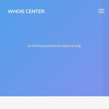
WHOIS CENTER
всеоборудованиесервице.рф