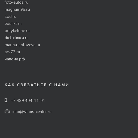
foto-autos.ru
magnum95.ru
sdd.ru
eduhxt.ru
polyketone.ru
diet-clinica.ru
marina-soloveva.ru
arv77.ru
чапома.рф
КАК СВЯЗАТЬСЯ С НАМИ
+7 499 404-11-01
info@whois-center.ru