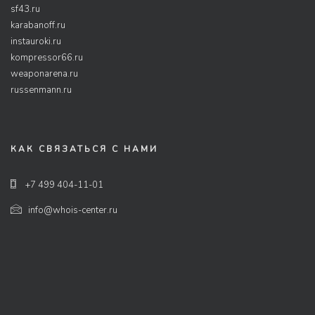
sf43.ru
karabanoff.ru
instauroki.ru
kompressor66.ru
weaponarena.ru
russenmann.ru
КАК СВЯЗАТЬСЯ С НАМИ
+7 499 404-11-01
info@whois-center.ru