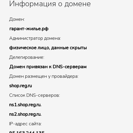
Информация о домене
Домен:
гарант-жилье.рф
Администратор домена:
физическое лицо, данные скрыты
Делегирование:
Домен привязан к DNS-серверам
Домен размещен у провайдера:
shop.reg.ru
Список DNS-серверов:
ns1.shop.reg.ru.
ns2.shop.reg.ru.
IP-адрес сайта: