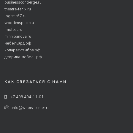
businessconcierge.ru
theatre-fenix.ru
logistic67.ru
woodenspace.ru
fmdfest.ru
minnipanova.ru
мебельярд.рф
чопарес-тамбов.рф
деорика-мебель.рф
КАК СВЯЗАТЬСЯ С НАМИ
+7 499 404-11-01
info@whois-center.ru