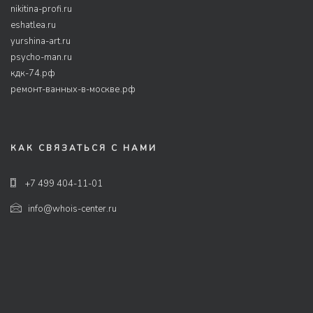
nikitina-profi.ru
eshatlea.ru
yurshina-art.ru
psycho-man.ru
кдк-74.рф
ремонт-ванных-в-москве.рф
КАК СВЯЗАТЬСЯ С НАМИ
+7 499 404-11-01
info@whois-center.ru