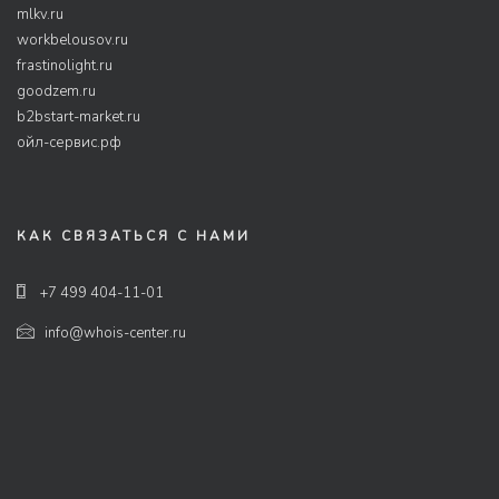
mlkv.ru
workbelousov.ru
frastinolight.ru
goodzem.ru
b2bstart-market.ru
ойл-сервис.рф
КАК СВЯЗАТЬСЯ С НАМИ
+7 499 404-11-01
info@whois-center.ru