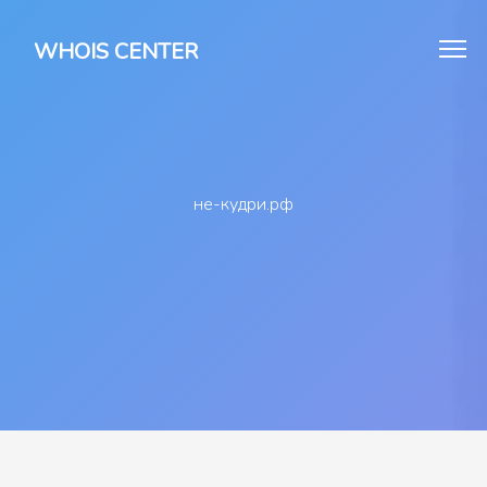
WHOIS CENTER
не-кудри.рф