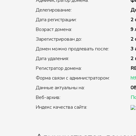
Администратор домена:
фи
Делегирование:
До
Дата регистрации:
2 
Возраст домена:
9 
Зарегистрирован до:
2 
Домен можно продлевать после:
3 
Дата удаления:
2 
Регистратор домена:
R
Форма связи с администратором:
ht
Данные актуальны на:
08
Веб-архив:
По
Индекс качества сайта: