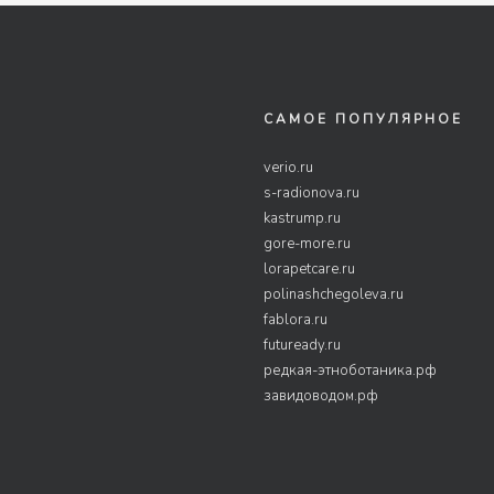
САМОЕ ПОПУЛЯРНОЕ
verio.ru
s-radionova.ru
kastrump.ru
gore-more.ru
lorapetcare.ru
polinashchegoleva.ru
fablora.ru
futuready.ru
редкая-этноботаника.рф
завидоводом.рф