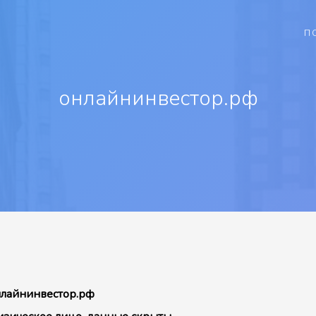
П
онлайнинвестор.рф
лайнинвестор.рф