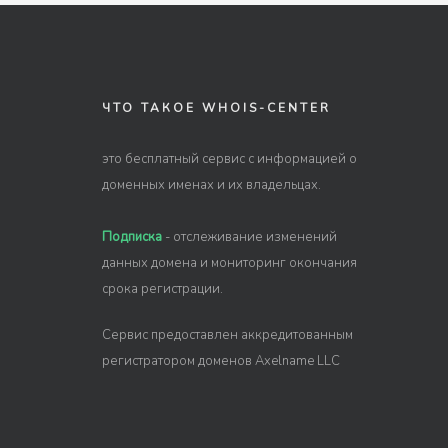
ЧТО ТАКОЕ WHOIS-CENTER
это бесплатный сервис с информацией о
доменных именах и их владельцах.
Подписка
- отслеживание изменений
данных домена и мониторинг окончания
срока регистрации.
Сервис предоставлен аккредитованным
регистратором доменов Axelname LLC