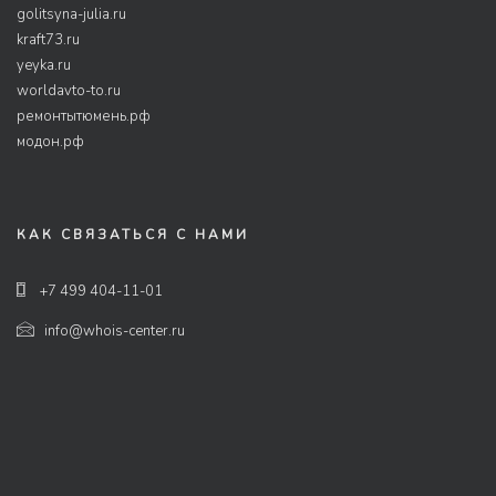
golitsyna-julia.ru
kraft73.ru
yeyka.ru
worldavto-to.ru
ремонтытюмень.рф
модон.рф
КАК СВЯЗАТЬСЯ С НАМИ
+7 499 404-11-01
info@whois-center.ru