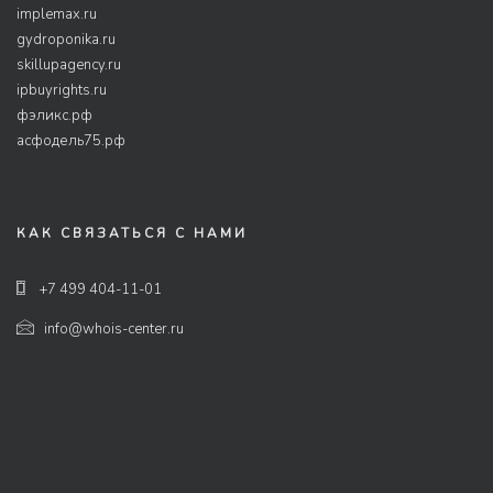
implemax.ru
gydroponika.ru
skillupagency.ru
ipbuyrights.ru
фэликс.рф
асфодель75.рф
КАК СВЯЗАТЬСЯ С НАМИ
+7 499 404-11-01
info@whois-center.ru