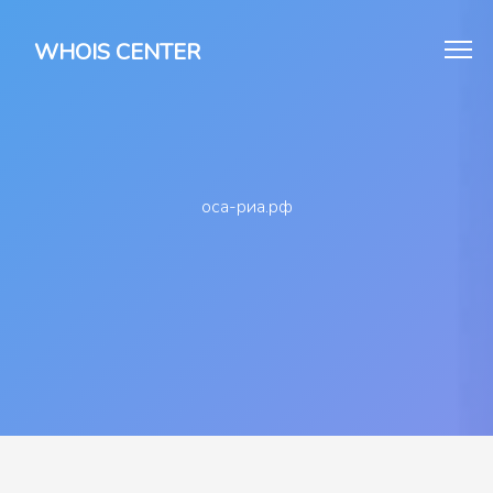
WHOIS CENTER
оса-риа.рф