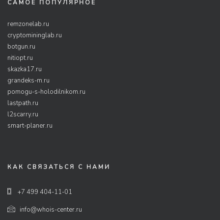
САМОЕ ПОПУЛЯРНОЕ
remzonelab.ru
cryptomininglab.ru
botgun.ru
nitiopt.ru
skazka17.ru
grandeks-m.ru
pomogu-s-holodilnikom.ru
lastpath.ru
l2scarry.ru
smart-planer.ru
КАК СВЯЗАТЬСЯ С НАМИ
+7 499 404-11-01
info@whois-center.ru