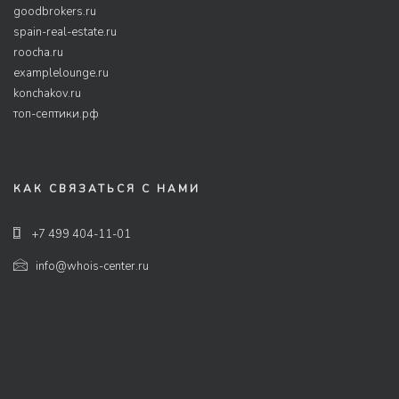
goodbrokers.ru
spain-real-estate.ru
roocha.ru
examplelounge.ru
konchakov.ru
топ-септики.рф
КАК СВЯЗАТЬСЯ С НАМИ
+7 499 404-11-01
info@whois-center.ru