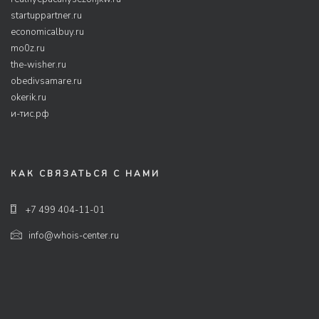
startuppartner.ru
economicalbuy.ru
mo0z.ru
the-wisher.ru
obedivsamare.ru
okerik.ru
и-тис.рф
КАК СВЯЗАТЬСЯ С НАМИ
+7 499 404-11-01
info@whois-center.ru