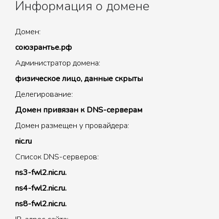
Информация о домене
Домен:
союзрантье.рф
Администратор домена:
физическое лицо, данные скрыты
Делегирование:
Домен привязан к DNS-серверам
Домен размещен у провайдера:
nic.ru
Список DNS-серверов:
ns3-fwl2.nic.ru.
ns4-fwl2.nic.ru.
ns8-fwl2.nic.ru.