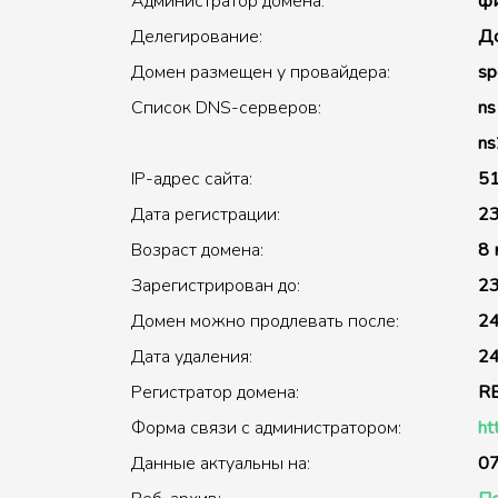
Администратор домена:
фи
Делегирование:
До
Домен размещен у провайдера:
sp
Список DNS-серверов:
ns
ns
IP-адрес сайта:
51
Дата регистрации:
23
Возраст домена:
8 
Зарегистрирован до:
23
Домен можно продлевать после:
24
Дата удаления:
24
Регистратор домена:
R
Форма связи с администратором:
ht
Данные актуальны на:
07