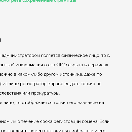
смотреть сохранённые страницы
а
 администратором является физическое лицо, то в
анных" информация о его ФИО скрыта в сервисах
можно в каком-либо другом источнике, даже по
физ.лице регистратор вправе выдать только по
следствия или прокуратуры.
 лицо, то отображается только его название на
ном им в течение срока регистрации домена. Если
 не продлить, домен становится свободным и его