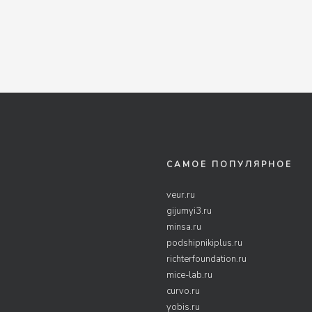
САМОЕ ПОПУЛЯРНОЕ
veur.ru
gijumyi3.ru
minsa.ru
podshipnikiplus.ru
richterfoundation.ru
mice-lab.ru
curvo.ru
yobis.ru