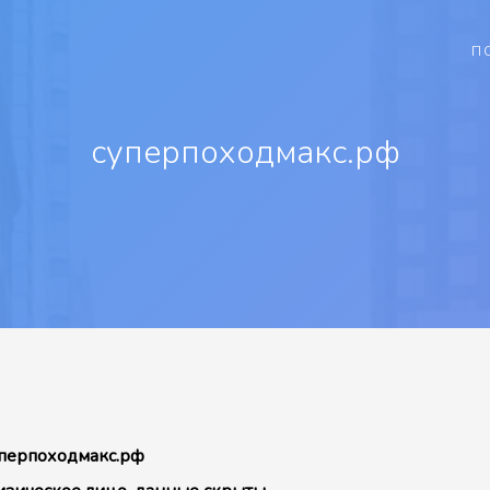
П
суперпоходмакс.рф
перпоходмакс.рф