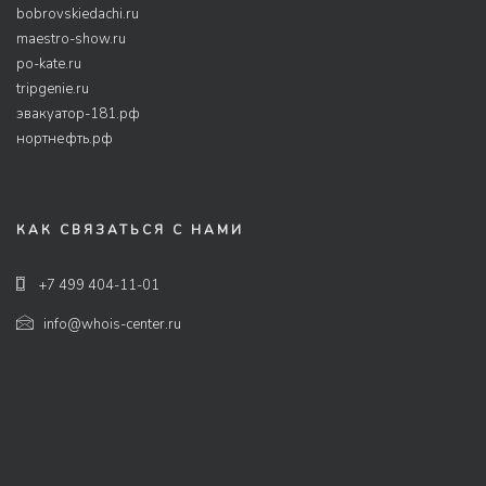
bobrovskiedachi.ru
maestro-show.ru
po-kate.ru
tripgenie.ru
эвакуатор-181.рф
нортнефть.рф
КАК СВЯЗАТЬСЯ С НАМИ
+7 499 404-11-01
info@whois-center.ru