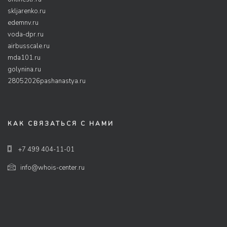
skljarenko.ru
edemnv.ru
voda-dpr.ru
airbusscale.ru
mda101.ru
golynina.ru
28052026pashanastya.ru
КАК СВЯЗАТЬСЯ С НАМИ
+7 499 404-11-01
info@whois-center.ru