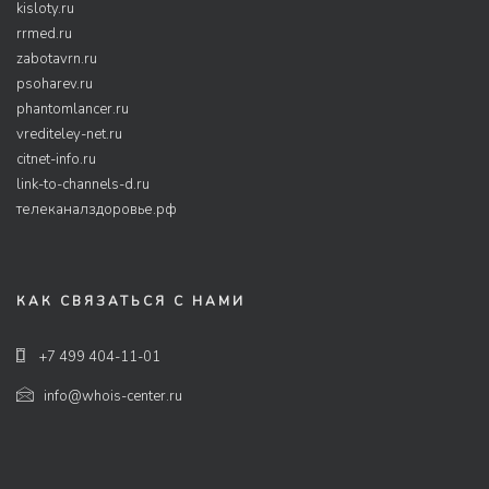
kisloty.ru
rrmed.ru
zabotavrn.ru
psoharev.ru
phantomlancer.ru
vrediteley-net.ru
citnet-info.ru
link-to-channels-d.ru
телеканалздоровье.рф
КАК СВЯЗАТЬСЯ С НАМИ
+7 499 404-11-01
info@whois-center.ru