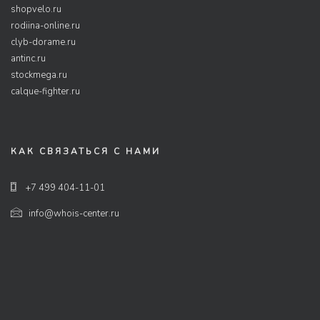
shopvelo.ru
rodiina-online.ru
clyb-dorame.ru
antinc.ru
stockmega.ru
calque-fighter.ru
КАК СВЯЗАТЬСЯ С НАМИ
+7 499 404-11-01
info@whois-center.ru