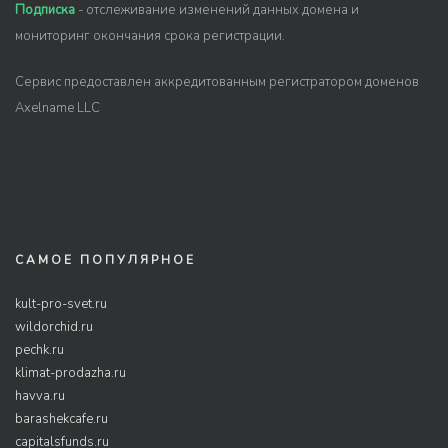
Подписка
- отслеживание изменений данных домена и
мониторинг окончания срока регистрации.
Сервис предоставлен аккредитованным регистратором доменов
Axelname LLC
САМОЕ ПОПУЛЯРНОЕ
kult-pro-svet.ru
wildorchid.ru
pechk.ru
klimat-prodazha.ru
havva.ru
barashekcafe.ru
capitalsfunds.ru