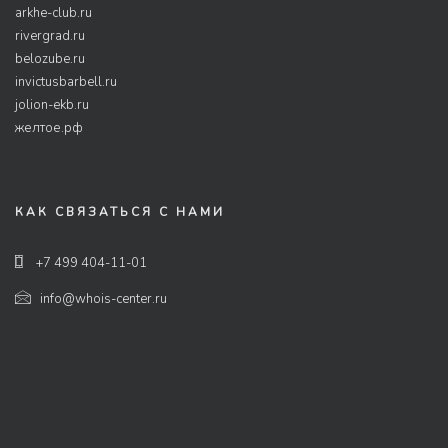
arkhe-club.ru
rivergrad.ru
belozube.ru
invictusbarbell.ru
jolion-ekb.ru
желтое.рф
КАК СВЯЗАТЬСЯ С НАМИ
+7 499 404-11-01
info@whois-center.ru