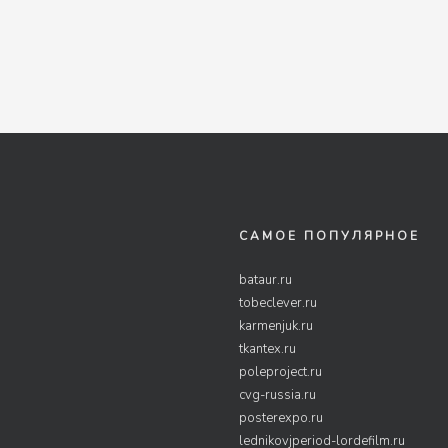
САМОЕ ПОПУЛЯРНОЕ
bataur.ru
tobeclever.ru
karmenjuk.ru
tkantex.ru
poleproject.ru
cvg-russia.ru
posterexpo.ru
lednikovjperiod-lordefilm.ru