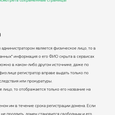
смотреть сохранённые страницы
а
 администратором является физическое лицо, то в
анных" информация о его ФИО скрыта в сервисах
можно в каком-либо другом источнике, даже по
физ.лице регистратор вправе выдать только по
следствия или прокуратуры.
 лицо, то отображается только его название на
ном им в течение срока регистрации домена. Если
 не продлить, домен становится свободным и его