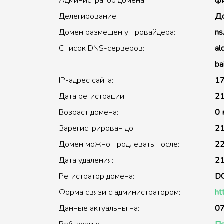
Администратор домена:
фи
Делегирование:
До
Домен размещен у провайдера:
ns
Список DNS-серверов:
al
ba
IP-адрес сайта:
17
Дата регистрации:
21
Возраст домена:
0 
Зарегистрирован до:
21
Домен можно продлевать после:
22
Дата удаления:
21
Регистратор домена:
D
Форма связи с администратором:
ht
Данные актуальны на:
07