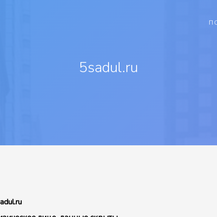
П
5sadul.ru
adul.ru