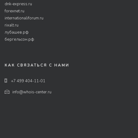
dnk-express.ru
forexnet.ru
internationaliforum.ru
rixalt.ru
лубашев.рф
бергельсон.рф
КАК СВЯЗАТЬСЯ С НАМИ
+7 499 404-11-01
info@whois-center.ru