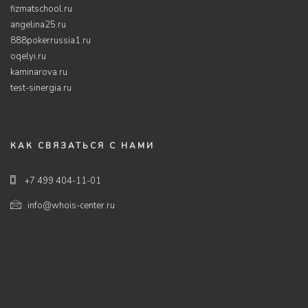
fizmatschool.ru
angelina25.ru
888pokerrussia1.ru
oqelyi.ru
kaminarova.ru
test-sinergia.ru
КАК СВЯЗАТЬСЯ С НАМИ
+7 499 404-11-01
info@whois-center.ru