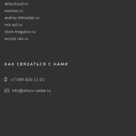
atlascloud.ru
momiac.ru
andrey-btmaster.ru
nsk-asl.ru
stom-tregubov.ru
ecostir-elx.ru
КАК СВЯЗАТЬСЯ С НАМИ
+7 499 404-11-01
info@whois-center.ru