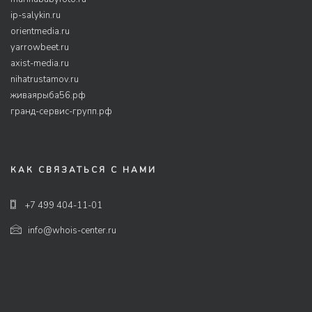
ip-salykin.ru
orientmedia.ru
yarrowbeet.ru
axist-media.ru
nihatrustamov.ru
живаярыба56.рф
гранд-сервис-групп.рф
КАК СВЯЗАТЬСЯ С НАМИ
+7 499 404-11-01
info@whois-center.ru