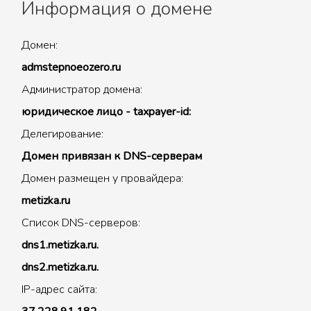
Информация о домене
Домен:
admstepnoeozero.ru
Администратор домена:
юридическое лицо - taxpayer-id:
Делегирование:
Домен привязан к DNS-серверам
Домен размещен у провайдера:
metizka.ru
Список DNS-серверов:
dns1.metizka.ru.
dns2.metizka.ru.
IP-адрес сайта: