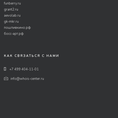
funberry.ru
grant2.ru
aevolab.ru
gk-mkr.ru
пошливкино.рф
босс-арт.рф
КАК СВЯЗАТЬСЯ С НАМИ
+7 499 404-11-01
info@whois-center.ru