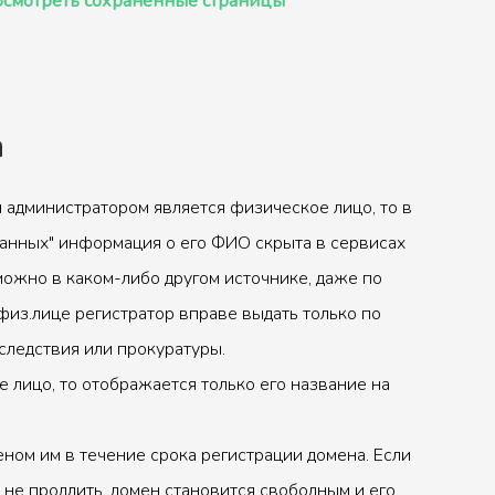
смотреть сохранённые страницы
а
 администратором является физическое лицо, то в
анных" информация о его ФИО скрыта в сервисах
можно в каком-либо другом источнике, даже по
физ.лице регистратор вправе выдать только по
следствия или прокуратуры.
 лицо, то отображается только его название на
ном им в течение срока регистрации домена. Если
 не продлить, домен становится свободным и его