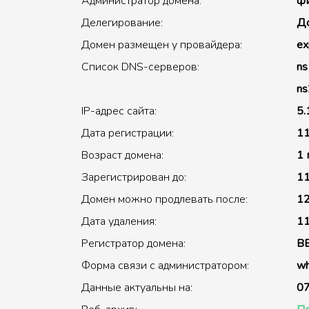
Администратор домена:
фи
Делегирование:
До
Домен размещен у провайдера:
ex
Список DNS-серверов:
ns
ns
IP-адрес сайта:
5.
Дата регистрации:
11
Возраст домена:
1 
Зарегистрирован до:
11
Домен можно продлевать после:
12
Дата удаления:
11
Регистратор домена:
B
Форма связи с администратором:
wh
Данные актуальны на:
07