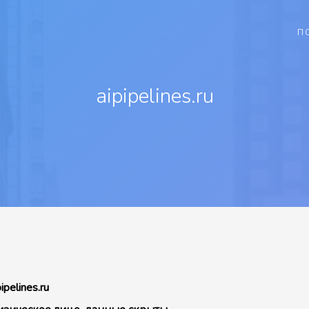
П
aipipelines.ru
pipelines.ru