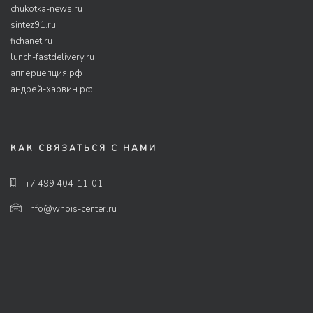
chukotka-news.ru
sintez91.ru
fichanet.ru
lunch-fastdelivery.ru
апперцепция.рф
андрей-харвин.рф
КАК СВЯЗАТЬСЯ С НАМИ
+7 499 404-11-01
info@whois-center.ru