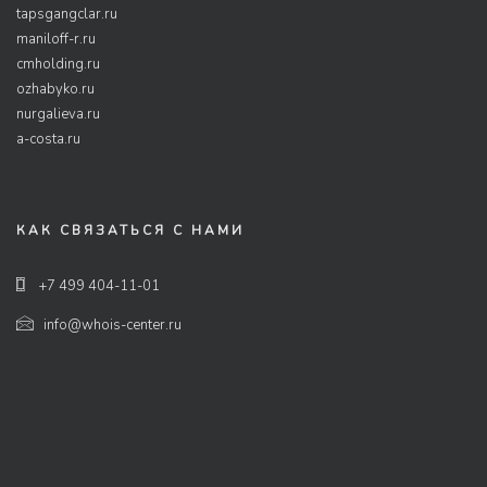
tapsgangclar.ru
maniloff-r.ru
cmholding.ru
ozhabyko.ru
nurgalieva.ru
a-costa.ru
КАК СВЯЗАТЬСЯ С НАМИ
+7 499 404-11-01
info@whois-center.ru