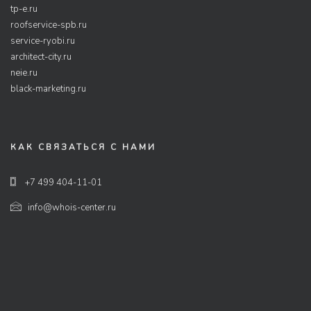
tp-e.ru
roofservice-spb.ru
service-ryobi.ru
architect-city.ru
neie.ru
black-marketing.ru
КАК СВЯЗАТЬСЯ С НАМИ
+7 499 404-11-01
info@whois-center.ru