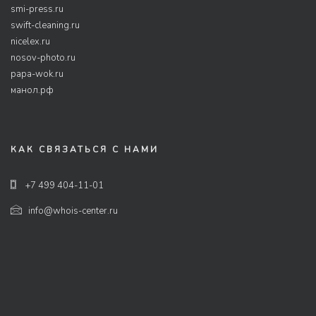
smi-press.ru
swift-cleaning.ru
nicelex.ru
nosov-photo.ru
papa-wok.ru
манол.рф
КАК СВЯЗАТЬСЯ С НАМИ
+7 499 404-11-01
info@whois-center.ru