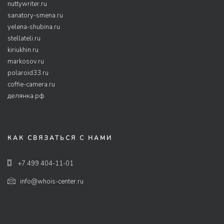
nuttywriter.ru
sanatory-smena.ru
yelena-shubina.ru
stellateli.ru
kiriukhin.ru
markosov.ru
polaroid33.ru
coffie-camera.ru
делянка.рф
КАК СВЯЗАТЬСЯ С НАМИ
+7 499 404-11-01
info@whois-center.ru