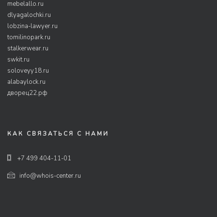
mebelallo.ru
dlyagalochki.ru
lobzina-lawyer.ru
tomilinopark.ru
stalkerwear.ru
swkit.ru
soloveyy18.ru
alabaylock.ru
дворец22.рф
КАК СВЯЗАТЬСЯ С НАМИ
+7 499 404-11-01
info@whois-center.ru