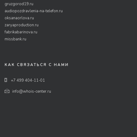
gruzgorod19.ru
audiopozdravlenia-na-telefon.ru
oksanaorlova.ru
zaryaproduction.ru
fabrikabarinova.ru
missbank.ru
КАК СВЯЗАТЬСЯ С НАМИ
+7 499 404-11-01
info@whois-center.ru