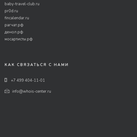
baby-travel-club.ru
pr0d.ru
fincalendar.ru
рагчат.рф
денол.рф
мосартисты.рф
КАК СВЯЗАТЬСЯ С НАМИ
+7 499 404-11-01
info@whois-center.ru