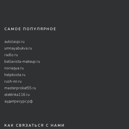
САМОЕ ПОПУЛЯРНОЕ
autolaspi.ru
umnayabukva.ru
radlo.ru
bellavista-makeup.ru
noriaqua.ru
helpkosta.ru
rush-nn.ru
masterprokat55.ru
elektrika116.ru
аудитресурс.рф
КАК СВЯЗАТЬСЯ С НАМИ