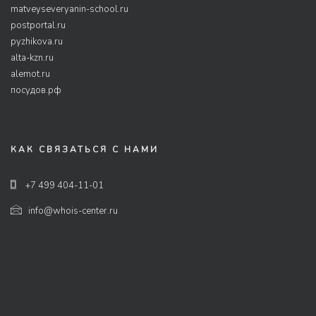
matveyseveryanin-school.ru
postportal.ru
pyzhikova.ru
alta-kzn.ru
alemot.ru
посудов.рф
КАК СВЯЗАТЬСЯ С НАМИ
+7 499 404-11-01
info@whois-center.ru