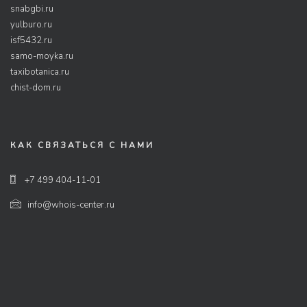
snabgbi.ru
yulburo.ru
isf5432.ru
samo-moyka.ru
taxibotanica.ru
chist-dom.ru
КАК СВЯЗАТЬСЯ С НАМИ
+7 499 404-11-01
info@whois-center.ru