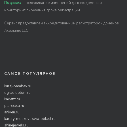
Подписка
- отслеживание изменений данных домена и
мониторинг окончания срока регистрации.
Сервис предоставлен аккредитованным регистратором доменов
Axelname LLC
САМОЕ ПОПУЛЯРНОЕ
kuraj-bambey.ru
ogradioptom.ru
kadettt.ru
plareceta.ru
aniven.ru
karery-moskovskaya-oblast.ru
shinejewels.ru