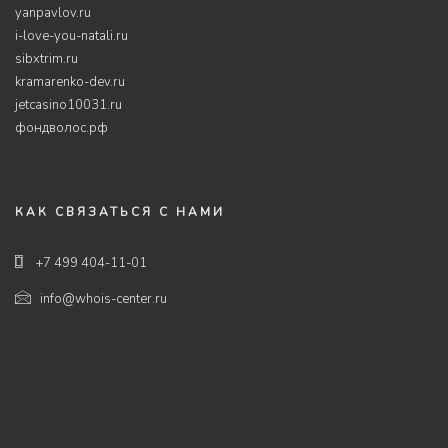
yanpavlov.ru
i-love-you-natali.ru
sibxtrim.ru
kramarenko-dev.ru
jetcasino10031.ru
фондволос.рф
КАК СВЯЗАТЬСЯ С НАМИ
+7 499 404-11-01
info@whois-center.ru