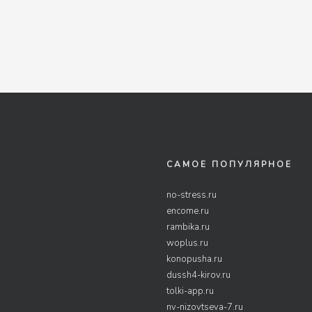
САМОЕ ПОПУЛЯРНОЕ
no-stress.ru
encome.ru
rambika.ru
woplus.ru
konopusha.ru
dussh4-kirov.ru
tolki-app.ru
nv-nizovtseva-7.ru