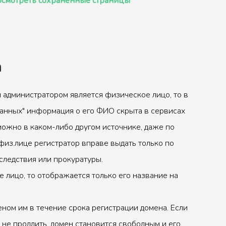
смотреть сохранённые страницы
а
 администратором является физическое лицо, то в
анных" информация о его ФИО скрыта в сервисах
можно в каком-либо другом источнике, даже по
физ.лице регистратор вправе выдать только по
следствия или прокуратуры.
 лицо, то отображается только его название на
ном им в течение срока регистрации домена. Если
 не продлить, домен становится свободным и его