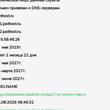
зическое лицо, данные скрыты
мен привязан к DNS-серверам
sthost.ru
1.justhost.ru.
2.justhost.ru.
5.58.48.26
 мая 2019г.
лет 2 месяца 22 дня
 мая 2027г.
 марта 2027г.
 июня 2027г.
XELNAME
tps://axelname.ru/admin-contact/?q=crimea-map.ru
.08.2026 06:46:32