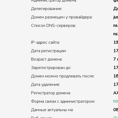
Администратор домена:
фи
Делегирование:
До
Домен размещен у провайдера:
ju
Список DNS-серверов:
ns
ns
IP-адрес сайта:
19
Дата регистрации:
17
Возраст домена:
7 
Зарегистрирован до:
17
Домен можно продлевать после:
18
Дата удаления:
17
Регистратор домена:
A
Форма связи с администратором:
ht
Данные актуальны на:
08