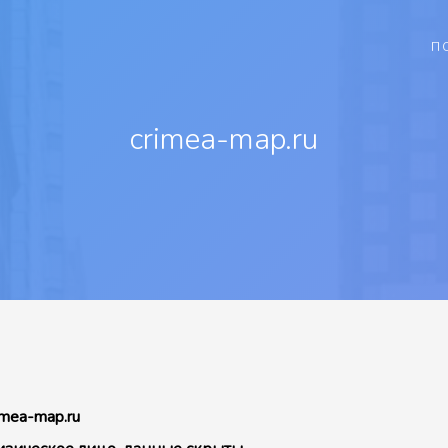
П
crimea-map.ru
imea-map.ru