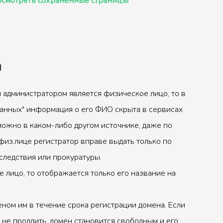
смотреть сохранённые страницы
а
 администратором является физическое лицо, то в
анных" информация о его ФИО скрыта в сервисах
можно в каком-либо другом источнике, даже по
физ.лице регистратор вправе выдать только по
следствия или прокуратуры.
 лицо, то отображается только его название на
ном им в течение срока регистрации домена. Если
 не продлить, домен становится свободным и его