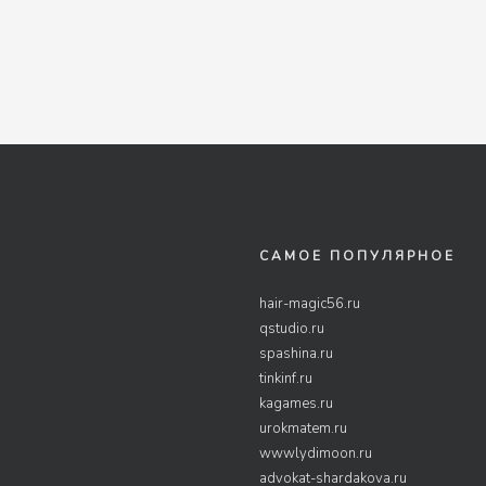
САМОЕ ПОПУЛЯРНОЕ
hair-magic56.ru
qstudio.ru
spashina.ru
tinkinf.ru
kagames.ru
urokmatem.ru
wwwlydimoon.ru
advokat-shardakova.ru