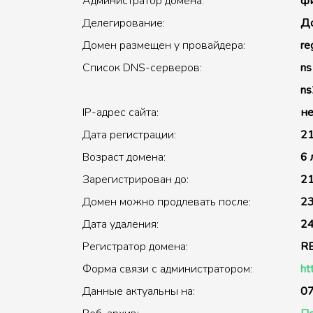
Администратор домена:
фи
Делегирование:
До
Домен размещен у провайдера:
re
Список DNS-серверов:
ns
ns
IP-адрес сайта:
не
Дата регистрации:
21
Возраст домена:
6 
Зарегистрирован до:
21
Домен можно продлевать после:
23
Дата удаления:
24
Регистратор домена:
R
Форма связи с администратором:
ht
Данные актуальны на:
07