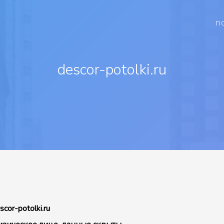
П
descor-potolki.ru
scor-potolki.ru