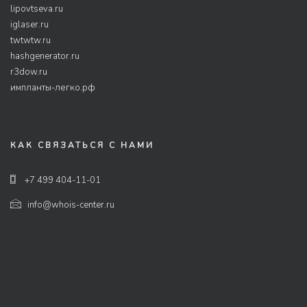
lipovtseva.ru
iglaser.ru
twtwtw.ru
hashgenerator.ru
r3dow.ru
импланты-легко.рф
КАК СВЯЗАТЬСЯ С НАМИ
+7 499 404-11-01
info@whois-center.ru