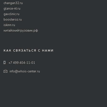
changan32.ru
glance-nt.ru
gavclinic.ru
boosteroz.ru
iskinn.ru
китайскийгрузовик.рф
КАК СВЯЗАТЬСЯ С НАМИ
+7 499 404-11-01
info@whois-center.ru