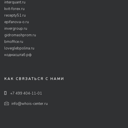
interquant.ru
kvit-forex.ru
recepty51.ru
epifanova-o.ru
invergroup.ru
gidromashprom.ru
bmoffice.ru
loveglebpolina.ru
кодмасштаб.рф
КАК СВЯЗАТЬСЯ С НАМИ
+7 499 404-11-01
info@whois-center.ru