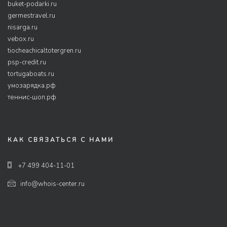
buket-podarki.ru
germestravel.ru
nisarga.ru
vebox.ru
tiocheachicaltotergren.ru
psp-credit.ru
tortugaboats.ru
умозарядка.рф
теннис-шоп.рф
КАК СВЯЗАТЬСЯ С НАМИ
+7 499 404-11-01
info@whois-center.ru