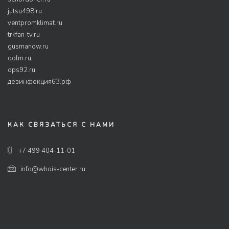
jutsu498.ru
ventpromklimat.ru
trkfan-tv.ru
gusmanow.ru
qolm.ru
ops92.ru
дезинфекция63.рф
КАК СВЯЗАТЬСЯ С НАМИ
+7 499 404-11-01
info@whois-center.ru