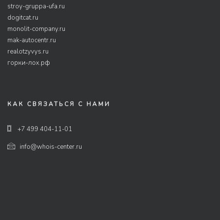
stroy-gruppa-ufa.ru
dogitcat.ru
monolit-company.ru
mak-autocentr.ru
realotzyvys.ru
горки-лох.рф
КАК СВЯЗАТЬСЯ С НАМИ
+7 499 404-11-01
info@whois-center.ru