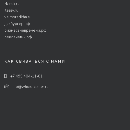
zk-nsk.ru
iteezy.ru
velmoradithn.ru
дакбургер.рф
бизнесвневремени.рф
рекламатик.рф
КАК СВЯЗАТЬСЯ С НАМИ
+7 499 404-11-01
info@whois-center.ru